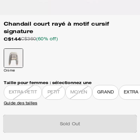
Chandail court rayé à motif cursif
signature
C$144
C$360
(60% off)
Crème
Taille pour femmes :
sélectionnez une
EXTRA PETIT
PETIT
MOYEN
GRAND
EXTRA
Guide des tailles
Sold Out