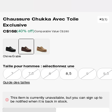
Chaussure Chukka Avec Toile
5
(
1
)
Exclusive
C$168
(40% off)
Comparable Value
C$280
Chêne/Érable
Taille pour hommes :
sélectionnez une
7
7,5
8
8,5
9
9,5
Guide des tailles
This item is currently unavailable, but you can sign up to
be notified when it is back in stock.