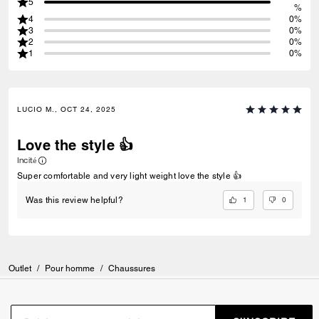
5
%
4
0%
3
0%
2
0%
1
0%
LUCIO M., OCT 24, 2025
Love the style 👍
Incité
Super comfortable and very light weight love the style 👍
1
0
Was this review helpful?
Outlet
/
Pour homme
/
Chaussures