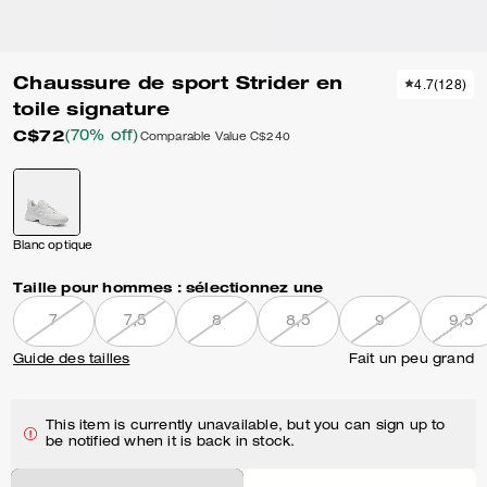
Chaussure de sport Strider en
4.7
(
128
)
toile signature
C$72
(70% off)
Comparable Value
C$240
Blanc optique
Taille pour hommes :
sélectionnez une
7
7,5
8
8,5
9
9,5
Guide des tailles
Fait un peu grand
This item is currently unavailable, but you can sign up to
be notified when it is back in stock.