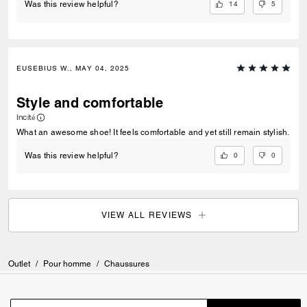
14
5
Was this review helpful?
EUSEBIUS W., MAY 04, 2025
Style and comfortable
Incité
What an awesome shoe! It feels comfortable and yet still remain stylish.
0
0
Was this review helpful?
VIEW ALL REVIEWS
Outlet
/
Pour homme
/
Chaussures