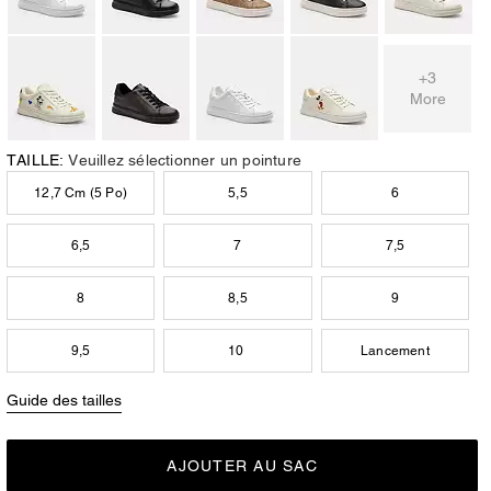
+3
More
TAILLE:
Veuillez sélectionner un pointure
12,7 Cm (5 Po)
5,5
6
6,5
7
7,5
8
8,5
9
9,5
10
Lancement
Guide des tailles
AJOUTER AU SAC