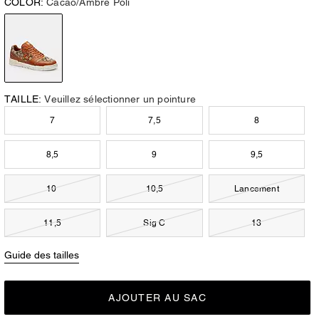
COLOR:
Cacao/Ambre Poli
TAILLE:
Veuillez sélectionner un pointure
7
7,5
8
8,5
9
9,5
10
10,5
Lancement
11,5
Sig C
13
Guide des tailles
AJOUTER AU SAC