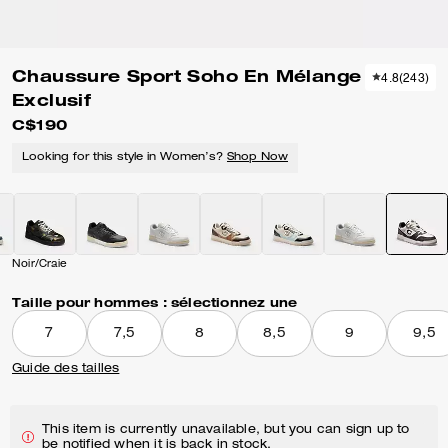
Chaussure Sport Soho En Mélange
4.8
(
243
)
Exclusif
C$190
Looking for this style in Women’s?
Shop Now
Noir/Craie
Taille pour hommes :
sélectionnez une
7
7,5
8
8,5
9
9,5
Guide des tailles
This item is currently unavailable, but you can sign up to
be notified when it is back in stock.