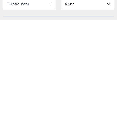
Showing 1-10 of 243 reviews
5
92%
4
5%
3
0%
2
1%
1
2%
Customer photos
View all