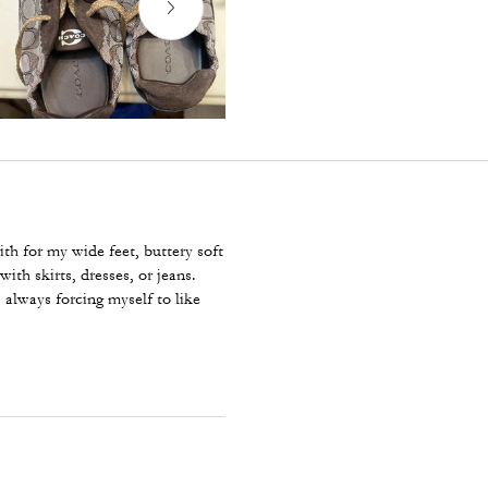
with for my wide feet, buttery soft
ith skirts, dresses, or jeans.
 always forcing myself to like
n wear them entire day. Forget
nd down, wow, absolutely