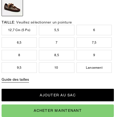
TAILLE:
Veuillez sélectionner un pointure
12,7 Cm (5 Po)
5,5
6
6,5
7
7,5
8
8,5
9
9,5
10
Lancement
Guide des tailles
AJOUTER AU SAC
ACHETER MAINTENANT