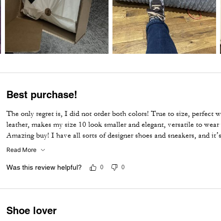
Best purchase!
The only regret is, I did not order both colors! True to size, perfect 
leather, makes my size 10 look smaller and elegant, versatile to wear w
Amazing buy! I have all sorts of designer shoes and sneakers, and it’s
them because of the name brand which never feel comfortable to eve
Read More
trips. These sneakers are perfect for a trip to Europe, dressing up a
impressed and I’m not the girl who writes reviews.
Was this review helpful?
0
0
Shoe lover