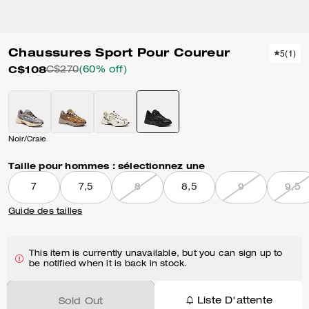
Chaussures Sport Pour Coureur
5
(
1
)
C$108
C$270
(60% off)
Noir/Craie
Taille pour hommes :
sélectionnez une
7
7,5
8
8,5
9
9,5
Guide des tailles
This item is currently unavailable, but you can sign up to
be notified when it is back in stock.
Liste D'attente
Sold Out