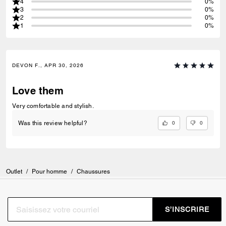
4
0%
3
0%
2
0%
1
0%
DEVON F., APR 30, 2026
Love them
Very comfortable and stylish.
0
0
Was this review helpful?
Outlet
/
Pour homme
/
Chaussures
S’INSCRIRE