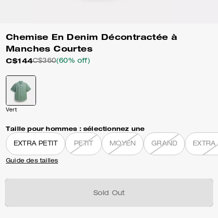
Chemise En Denim Décontractée à
Manches Courtes
C$144
C$360
(60% off)
Vert
Taille pour hommes :
sélectionnez une
EXTRA PETIT
PETIT
MOYEN
GRAND
EXTRA
Guide des tailles
Sold Out