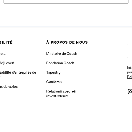
ILITÉ
À PROPOS DE NOUS
pia
L’histoire de Coach
Re)Loved
Fondation Coach
Ins
po
bilité d’entreprise de
Tapestry
Pol
y
Carrières
ux durables
Relations avec les
investisseurs