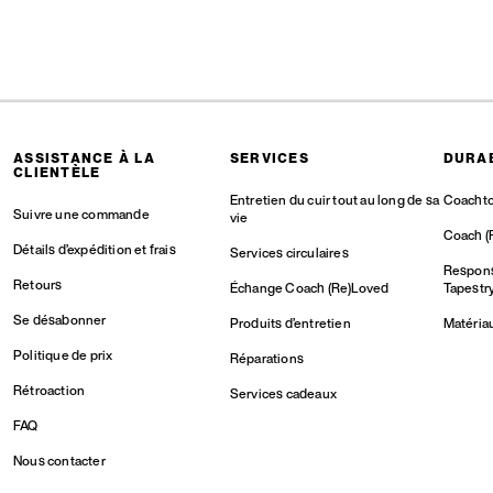
ASSISTANCE À LA
SERVICES
DURAB
CLIENTÈLE
Entretien du cuir tout au long de sa
Coachto
Suivre une commande
vie
Coach (
Détails d’expédition et frais
Services circulaires
Responsa
Retours
Échange Coach (Re)Loved
Tapestr
Se désabonner
Produits d’entretien
Matéria
Politique de prix
Réparations
Rétroaction
Services cadeaux
FAQ
Nous contacter