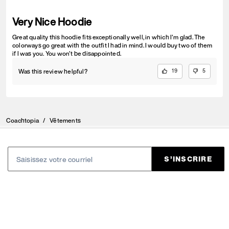
Very Nice Hoodie
Great quality this hoodie fits exceptionally well, in which I'm glad. The
colorways go great with the outfit I had in mind. I would buy two of them
if I was you. You won't be disappointed.
Was this review helpful?
19
5
Coachtopia
/
Vêtements
S’INSCRIRE
Inscrivez-vous pour recevoir des courriels de Coach et de
Coachtopia (vous pouvez annuler votre consentement à tout
moment). Consultez notre
Politique de confidentialité
ou
contactez-nous
pour en savoir plus.