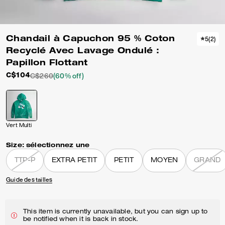
Chandail à Capuchon 95 % Coton
5
(
2
)
Recyclé Avec Lavage Ondulé :
Papillon Flottant
C$104
C$260
(60% off)
Vert Multi
Size:
sélectionnez une
TTP-P
EXTRA PETIT
PETIT
MOYEN
GRAND
Guide des tailles
This item is currently unavailable, but you can sign up to
be notified when it is back in stock.