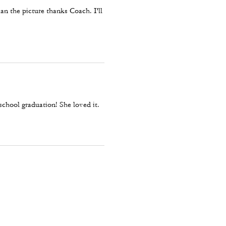
than the picture thanks Coach. I'll
 school graduation! She loved it.