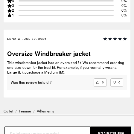
4
0%
3
0%
2
0%
1
0%
LENA W., JUL 30, 2026
Oversize Windbreaker jacket
This windbreaker jacket has an oversized fit. We recommend ordering
one size down for the best fit. For example, if you normally wear a
Large (L), purchase a Medium (M).
0
0
Was this review helpful?
Outlet
/
Femme
/
Vêtements
S’INSCRIRE