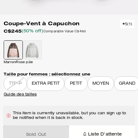
Coupe-Vent à Capuchon
5
(
1
)
C$245
(50% off)
Comparable Value
C$490
Marron⁄Rose pâle
Taille pour femmes :
sélectionnez une
TTP-P
EXTRA PETIT
PETIT
MOYEN
GRAND
Guide des tailles
This item is currently unavailable, but you can sign up to
be notified when it is back in stock.
Liste D'attente
Sold Out