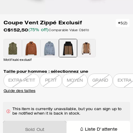
Coupe Vent Zippé Exclusif
5
(
2
)
C$152,50
(75% off)
Comparable Value
C$610
Motif kaki exclusif
Taille pour hommes :
sélectionnez une
EXTRA PETIT
PETIT
MOYEN
GRAND
EXTRA
Guide des tailles
This item is currently unavailable, but you can sign up to
be notified when it is back in stock.
Liste D'attente
Sold Out