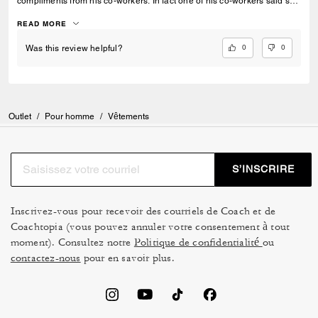
compliments from his co-workers. In fact one of his co-workers said she
going to buy her guy one for father’s day.
READ MORE
0
0
Was this review helpful?
Outlet
/
Pour homme
/
Vêtements
S’INSCRIRE
Inscrivez-vous pour recevoir des courriels de Coach et de
Coachtopia (vous pouvez annuler votre consentement à tout
moment). Consultez notre
Politique de confidentialité
ou
contactez-nous
pour en savoir plus.