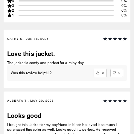
4
0%
3
0%
2
0%
1
0%
CATHY S., JUN 18, 2026
Love this jacket.
The jacket is comfy and perfect for a rainy day.
0
0
Was this review helpful?
ALBERTA T., MAY 20, 2026
Looks good
I bought this Jacket for my boyfriend in black he loved it so much I
purchased this color as well. Looks good fits perfect. He received