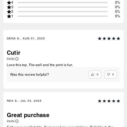
4
0%
3
0%
2
0%
1
0%
DENA S., AUG 01, 2025
Cutir
Incité
Love this top. Fits well and the print is fun.
0
0
Was this review helpful?
REX S., JUL 03, 2025
Great purchase
Incité