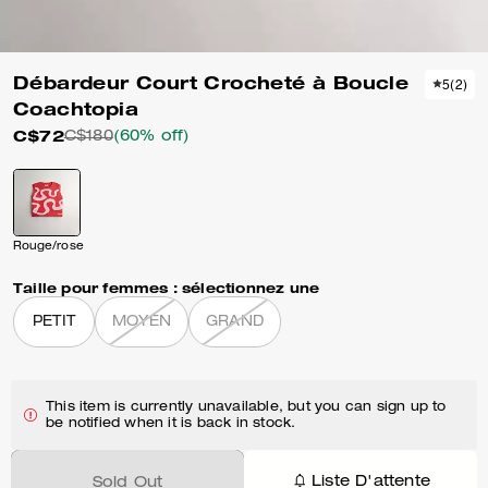
Débardeur Court Crocheté à Boucle
5
(
2
)
Coachtopia
C$72
C$180
(60% off)
Rouge/rose
Taille pour femmes :
sélectionnez une
PETIT
MOYEN
GRAND
This item is currently unavailable, but you can sign up to
be notified when it is back in stock.
Liste D'attente
Sold Out