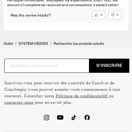
Felt super comfortable. Surpassed my expectations. Didn’t hurt, the
amount of compliments received and conversations it started either!
0
0
Was this review helpful?
Outlet
/
SYSTEM-HIDDEN
/
Rechercher les produits activés
S’INSCRIRE
Inscrivez-vous pour recevoir des courriels de Coach et de
Coachtopia (vous pouvez annuler votre consentement à tout
moment). Consultez notre
Politique de confidentialité
ou
contactez-nous
pour en savoir plus.