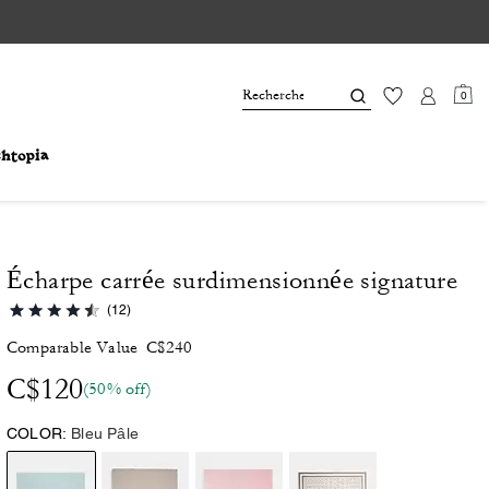
0
Écharpe carrée surdimensionnée signature
(12)
Comparable Value
C$240
C$120
(50% off)
COLOR:
Bleu Pâle