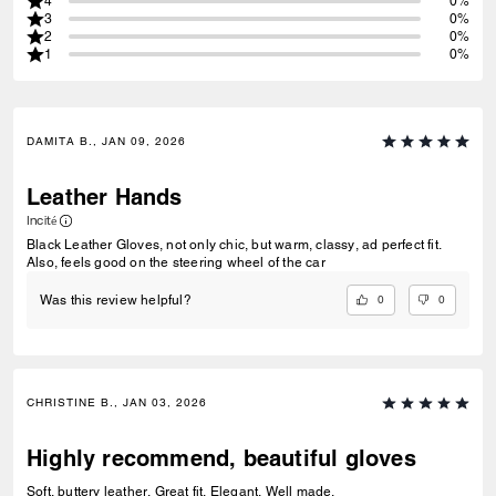
4
0%
3
0%
2
0%
1
0%
DAMITA B., JAN 09, 2026
Leather Hands
Incité
Black Leather Gloves, not only chic, but warm, classy, ad perfect fit.
Also, feels good on the steering wheel of the car
0
0
Was this review helpful?
CHRISTINE B., JAN 03, 2026
Highly recommend, beautiful gloves
Soft, buttery leather. Great fit. Elegant. Well made.