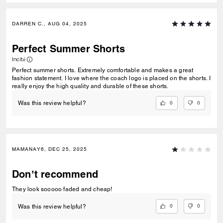
DARREN C., AUG 04, 2025
Perfect Summer Shorts
Incité
Perfect summer shorts. Extremely comfortable and makes a great
fashion statement. I love where the coach logo is placed on the shorts. I
really enjoy the high quality and durable of these shorts.
0
0
Was this review helpful?
MAMANAY6, DEC 25, 2025
Don’t recommend
They look sooooo faded and cheap!
0
0
Was this review helpful?