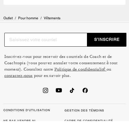
Outlet
/
Pour homme
/
Vêtements
S’INSCRIRE
Inscrivez-vous pour recevoir des courriels de Coach et de
Coachtopia (vous pouvez annuler votre consentement à tout
moment). Consultez notre
Politique de confidentialité
ou
contactez-nous
pour en savoir plus.
CONDITIONS D’UTILISATION
GESTION DES TÉMOINS
NE PAS VENDRE NI
CADRE DE CONFIDENTIALITÉ
PARTAGER MES
DES DONNÉES : POLITIQUE
RENSEIGNEMENTS
DE CONFIDENTIALITÉ POUR