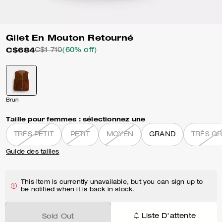
Gilet En Mouton Retourné
C$684
C$1 710
(60% off)
Brun
Taille pour femmes :
sélectionnez une
TRÈS PETIT
PETIT
MOYEN
GRAND
TRÈS G
Guide des tailles
This item is currently unavailable, but you can sign up to
be notified when it is back in stock.
Liste D'attente
Sold Out