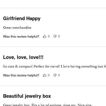
Girlfriend Happy
Great merchandise
Was this review helpful?
0
0
Love, love, love!!!
So cute & compact! Perfect for travel! I love having something just f
Was this review helpful?
0
0
Beautiful jewelry box
Great jewelry box. Fits a lot of earrings, rings etc. Nice size.