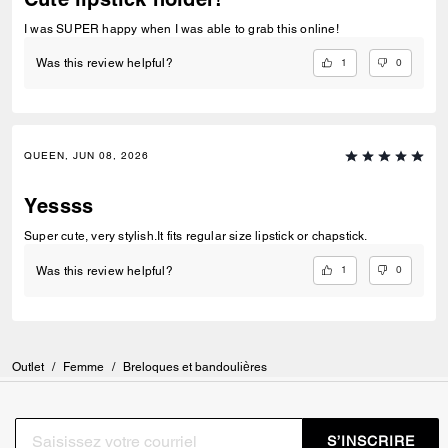
I was SUPER happy when I was able to grab this online!
1
0
Was this review helpful?
QUEEN, JUN 08, 2026
Yessss
Super cute, very stylish.It fits regular size lipstick or chapstick.
1
0
Was this review helpful?
Outlet
/
Femme
/
Breloques et bandoulières
S’INSCRIRE