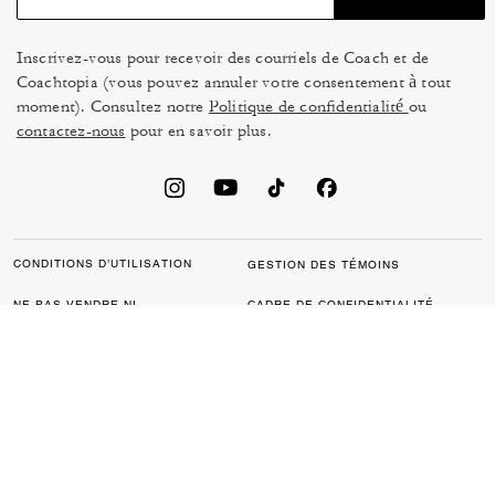
Inscrivez-vous pour recevoir des courriels de Coach et de
Coachtopia (vous pouvez annuler votre consentement à tout
moment). Consultez notre
Politique de confidentialité
ou
contactez-nous
pour en savoir plus.
CONDITIONS D’UTILISATION
GESTION DES TÉMOINS
NE PAS VENDRE NI
CADRE DE CONFIDENTIALITÉ
PARTAGER MES
DES DONNÉES : POLITIQUE
RENSEIGNEMENTS
DE CONFIDENTIALITÉ POUR
PERSONNELS
LES CONSOMMATEURS
LOI SUR LA TRANSPARENCE
POLITIQUE DE
DE LA CALIFORNIE & LOI SUR
CONFIDENTIALITÉ
L’ESCLAVAGE MODERNE DU
ROYAUME UNI
PROTECTION DE LA MARQUE
ACCESSIBILITÉ
RÉTROACTION