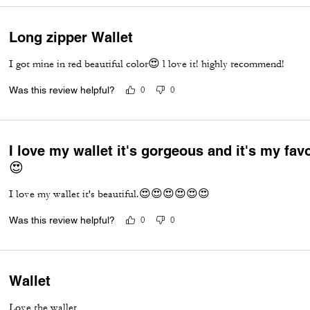
Long zipper Wallet
I got mine in red beautiful color😍 l love it! highly recommend!
Was this review helpful?
0
0
I love my wallet it's gorgeous and it's my fav
😍
I love my wallet it's beautiful.😍😍😍😍😍😍
Was this review helpful?
0
0
Wallet
Love the wallet