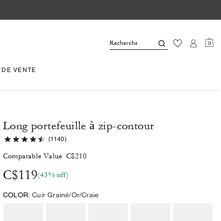
0
 DE VENTE
Long portefeuille à zip-contour
(1140)
Comparable Value
C$210
C$119
(43% off)
COLOR:
Cuir Grainé/Or/Craie