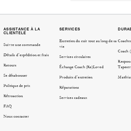
ASSISTANCE À LA
SERVICES
DURAB
CLIENTÈLE
Entretien du cuir tout au long de sa
Coacht
Suivre une commande
vie
Coach 
Détails d’expédition et frais
Services circulaires
Respons
Retours
Échange Coach (Re)Loved
Tapestr
Se désabonner
Produits d’entretien
Matéria
Politique de prix
Réparations
Rétroaction
Services cadeaux
FAQ
Nous contacter