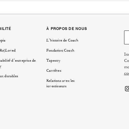
ILITÉ
À PROPOS DE NOUS
opia
L’histoire de Coach
(Re)Loved
Fondation Coach
In
Co
abilité d’entreprise de
Tapestry
y
mo
Carrières
co
ux durables
Relations avec les
investisseurs