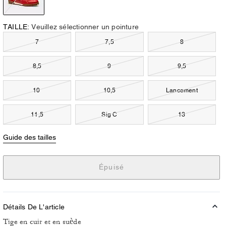
TAILLE:
Veuillez sélectionner un pointure
7
7,5
8
8,5
9
9,5
10
10,5
Lancement
11,5
Sig C
13
Guide des tailles
Épuisé
Détails De L'article
Tige en cuir et en suède