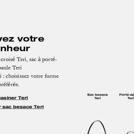
vez votre
nheur
croisé Teri, sac à porté-
paule Teri
i : choisissez votre forme
préférée.
asiner Teri
 sac besace Teri