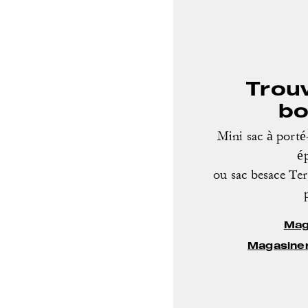
Trou
bo
Mini sac à porté-
é
ou sac besace Ter
Mag
Magasiner