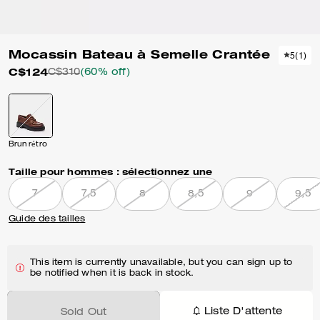
Mocassin Bateau à Semelle Crantée
5
(
1
)
C$124
C$310
(60% off)
Brun rétro
Taille pour hommes :
sélectionnez une
7
7,5
8
8,5
9
9,5
Guide des tailles
This item is currently unavailable, but you can sign up to
be notified when it is back in stock.
Liste D'attente
Sold Out