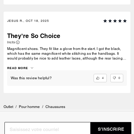
JESUS R., OCT 18, 2025
They’re So Choice
Incité
Magnificent shoes. They fit like a glove from the start. I got the black,
which has the same magnificent white stitching as the handbags. It
would probably be nice to add leather laces, although the rear lacing is
solid leather, which you can tell is built-to-last.
READ MORE
4
0
Was this review helpful?
Outlet
/
Pour homme
/
Chaussures
S’INSCRIRE