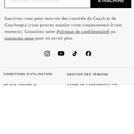
S’INSCRIRE
Inscrivez-vous pour recevoir des courriels de Coach et de
Coachtopia (vous pouvez annuler votre consentement à tout
moment). Consultez notre
Politique de confidentialité
ou
contactez-nous
pour en savoir plus.
CONDITIONS D’UTILISATION
GESTION DES TÉMOINS
NE PAS VENDRE NI
CADRE DE CONFIDENTIALITÉ
PARTAGER MES
DES DONNÉES : POLITIQUE
RENSEIGNEMENTS
DE CONFIDENTIALITÉ POUR
PERSONNELS
LES CONSOMMATEURS
LOI SUR LA TRANSPARENCE
POLITIQUE DE
DE LA CALIFORNIE & LOI SUR
CONFIDENTIALITÉ
L’ESCLAVAGE MODERNE DU
ROYAUME UNI
PROTECTION DE LA MARQUE
ACCESSIBILITÉ