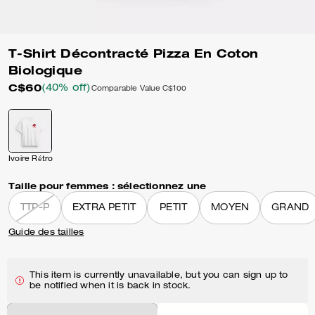
T-Shirt Décontracté Pizza En Coton
Biologique
C$60
(40% off)
Comparable Value
C$100
Ivoire Rétro
Taille pour femmes :
sélectionnez une
TTP-P
EXTRA PETIT
PETIT
MOYEN
GRAND
Guide des tailles
This item is currently unavailable, but you can sign up to
be notified when it is back in stock.