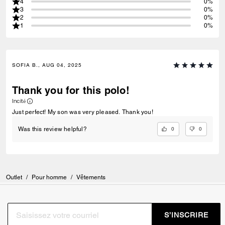
4
0%
3
0%
2
0%
1
0%
SOFIA B., AUG 04, 2025
Thank you for this polo!
Incité
Just perfect! My son was very pleased. Thank you!
0
0
Was this review helpful?
Outlet
/
Pour homme
/
Vêtements
S’INSCRIRE