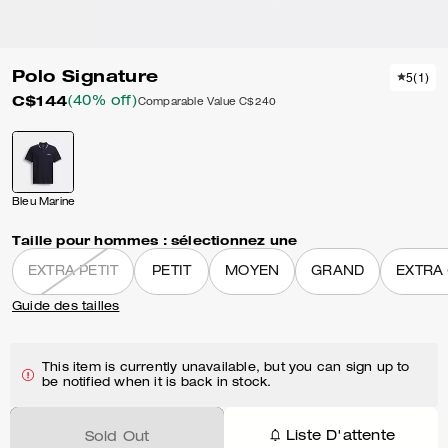
Polo Signature
5
(
1
)
C$144
(40% off)
Comparable Value
C$240
Bleu Marine
Taille pour hommes :
sélectionnez une
EXTRA PETIT
PETIT
MOYEN
GRAND
EXTRA
Guide des tailles
This item is currently unavailable, but you can sign up to
be notified when it is back in stock.
Liste D'attente
Sold Out