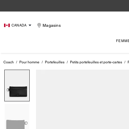
Magasins
CANADA
FEMM
Coach
/
Pour homme
/
Portefeuilles
/
Petits portefeuilles et porte-cartes
/