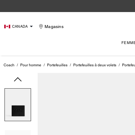
Magasins
CANADA
FEMM
Coach
/
Pour homme
/
Portefeuilles
/
Portefeuilles à deux volets
/
Portefe