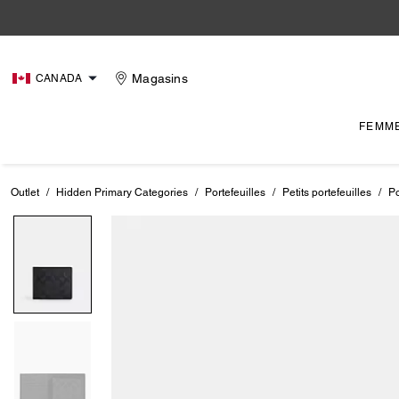
Magasins
CANADA
FEMM
Outlet
/
Hidden Primary Categories
/
Portefeuilles
/
Petits portefeuilles
/
Po