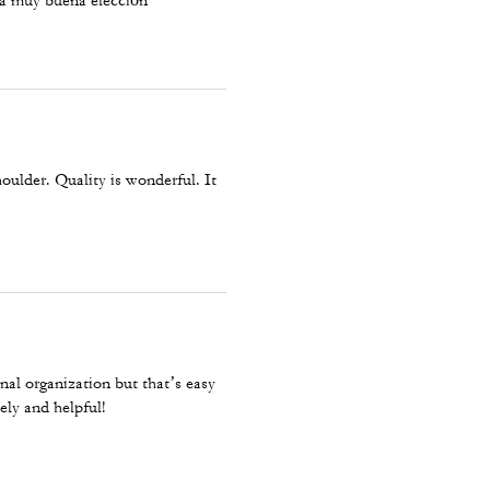
na muy buena elección
oulder. Quality is wonderful. It
nal organization but that’s easy
ely and helpful!