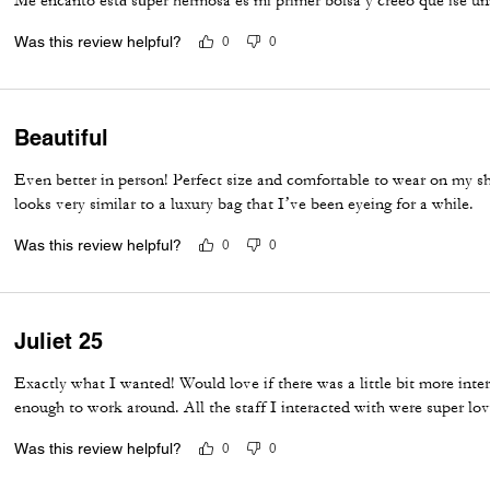
Me encanto está súper hermosa es mi primer bolsa y creeo que ise u
Was this review helpful?
0
0
Beautiful
Even better in person! Perfect size and comfortable to wear on my sh
looks very similar to a luxury bag that I’ve been eyeing for a while.
Was this review helpful?
0
0
Juliet 25
Exactly what I wanted! Would love if there was a little bit more inter
enough to work around. All the staff I interacted with were super lov
Was this review helpful?
0
0