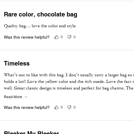
Rare color, chocolate bag
Quality bag… love the color and style
Was this review helpful?
0
0
Timeless
What’s not to like with this bag. I don’t usually carry a larger bag so th
holds a lot!! Love the yellow color and the rich suede. Love the fact 
well. Great classic design is timeless and perfect for bag charms. The
adds to its beauty. Coach craftsmanship makes this bag a total winner
Read More
Was this review helpful?
0
0
Bleeker My Bleeker