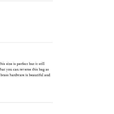
is size is perfect but it still
that you can reverse this bag as
 brass hardware is beautiful and
!!