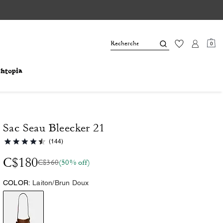
0
Sac Seau Bleecker 21
(144)
C$180
C$360
(50% off)
COLOR:
Laiton/Brun Doux