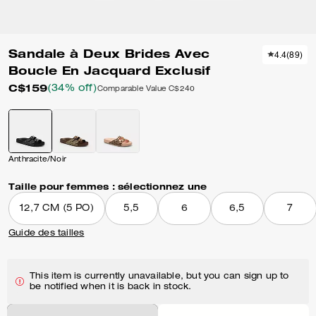
Sandale à Deux Brides Avec
4.4
(
89
)
Boucle En Jacquard Exclusif
C$159
(34% off)
Comparable Value
C$240
Anthracite/Noir
Taille pour femmes :
sélectionnez une
12,7 CM (5 PO)
5,5
6
6,5
7
Guide des tailles
This item is currently unavailable, but you can sign up to
be notified when it is back in stock.