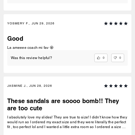
YOSMERY F., JUN 29, 2026
Good
La ameeee coach mi fav 🤩
0
0
Was this review helpful?
JASMINE J., JUN 28, 2026
These sandals are soooo bomb!! They
are too cute
I absolutely love my slides! They are true to size! I didn't know how they
would run so I ordered my exact size and they were literally the perfect
fit , too perfect lol and I wanted a little extra room so I ordered a size up
and it worked for me.