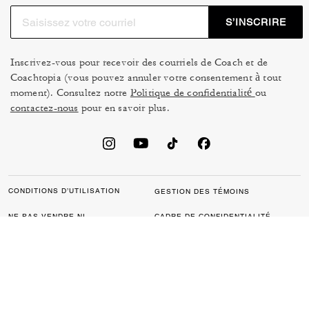
S’INSCRIRE
Inscrivez-vous pour recevoir des courriels de Coach et de
Coachtopia (vous pouvez annuler votre consentement à tout
moment). Consultez notre
Politique de confidentialité
ou
contactez-nous
pour en savoir plus.
CONDITIONS D’UTILISATION
GESTION DES TÉMOINS
NE PAS VENDRE NI
CADRE DE CONFIDENTIALITÉ
PARTAGER MES
DES DONNÉES : POLITIQUE
RENSEIGNEMENTS
DE CONFIDENTIALITÉ POUR
PERSONNELS
LES CONSOMMATEURS
LOI SUR LA TRANSPARENCE
POLITIQUE DE
DE LA CALIFORNIE & LOI SUR
CONFIDENTIALITÉ
L’ESCLAVAGE MODERNE DU
ROYAUME UNI