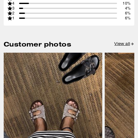
4
10%
3
4%
2
6%
1
6%
Customer photos
View all