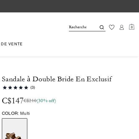
0
 DE VENTE
Sandale à Double Bride En Exclusif
(3)
C$147
C$210
(30% off)
COLOR:
Multi