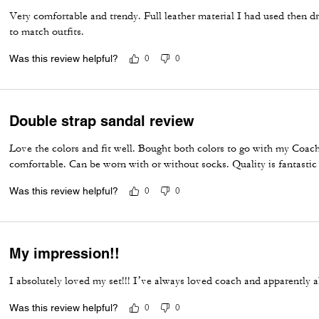
Very comfortable and trendy. Full leather material I had used then d
to match outfits.
Was this review helpful?
0
0
Double strap sandal review
Love the colors and fit well. Bought both colors to go with my Coach
comfortable. Can be worn with or without socks. Quality is fantastic
Was this review helpful?
0
0
My impression!!
I absolutely loved my set!!! I’ve always loved coach and apparently al
Was this review helpful?
0
0