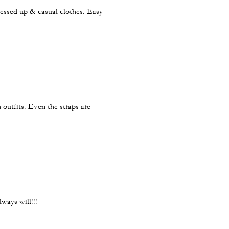
ressed up & casual clothes. Easy
 outfits. Even the straps are
ways will!!!