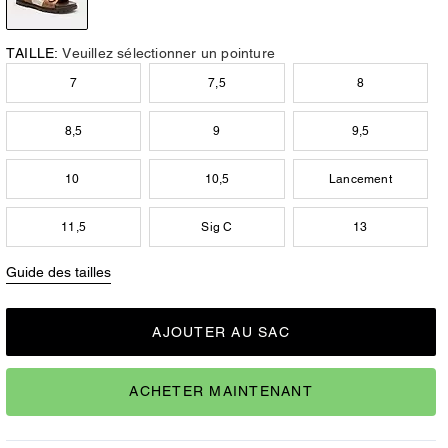
TAILLE:
Veuillez sélectionner un pointure
7
7,5
8
8,5
9
9,5
10
10,5
Lancement
11,5
Sig C
13
Guide des tailles
AJOUTER AU SAC
ACHETER MAINTENANT