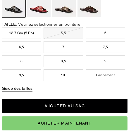
TAILLE:
Veuillez sélectionner un pointure
12,7 Cm (5 Po)
5,5
6
6,5
7
7,5
8
8,5
9
9,5
10
Lancement
Guide des tailles
AJOUTER AU SAC
ACHETER MAINTENANT