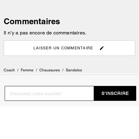
Commentaires
Il n’y a pas encore de commentaires.
LAISSER UN COMMENTAIRE
Coach
/
Femme
/
Chaussures
/
Sandales
S’INSCRIRE
Inscrivez-vous pour recevoir des courriels de Coach et de
Coachtopia (vous pouvez annuler votre consentement à tout
moment). Consultez notre
Politique de confidentialité
ou
contactez-nous
pour en savoir plus.