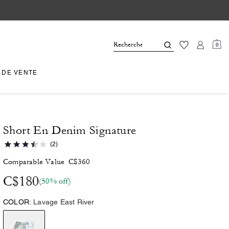
0
 DE VENTE
Short En Denim Signature
(2)
Comparable Value
C$360
C$180
(50% off)
COLOR:
Lavage East River