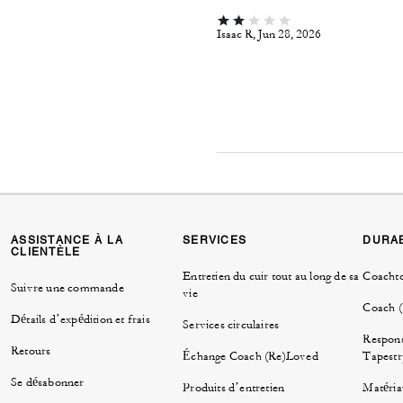
Isaac R, Jun 28, 2026
ASSISTANCE À LA
SERVICES
DURAB
CLIENTÈLE
Entretien du cuir tout au long de sa
Coacht
Suivre une commande
vie
Coach 
Détails d’expédition et frais
Services circulaires
Respons
Retours
Échange Coach (Re)Loved
Tapestr
Se désabonner
Produits d’entretien
Matéria