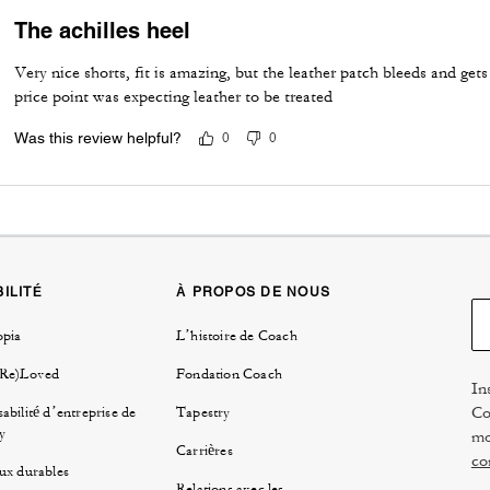
The achilles heel
Very nice shorts, fit is amazing, but the leather patch bleeds and get
price point was expecting leather to be treated
Was this review helpful?
0
0
ILITÉ
À PROPOS DE NOUS
opia
L’histoire de Coach
(Re)Loved
Fondation Coach
In
Co
abilité d’entreprise de
Tapestry
y
mo
Carrières
co
ux durables
Relations avec les