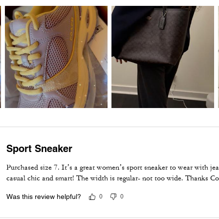
Sport Sneaker
Purchased size 7. It’s a great women’s sport sneaker to wear with jea
casual chic and smart! The width is regular- not too wide. Thanks C
Was this review helpful?
0
0