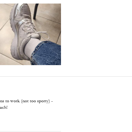
ns to work (not too sporty) -
oach!