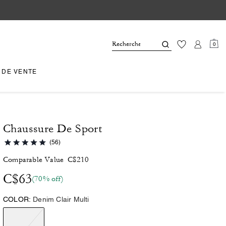
0
 DE VENTE
Chaussure De Sport
(56)
Comparable Value
C$210
C$63
(70% off)
COLOR:
Denim Clair Multi