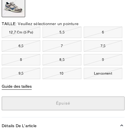
TAILLE:
Veuillez sélectionner un pointure
12,7 Cm (5 Po)
5,5
6
6,5
7
7,5
8
8,5
9
9,5
10
Lancement
Guide des tailles
Épuisé
Détails De L'article