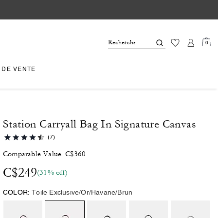
0
 DE VENTE
Station Carryall Bag In Signature Canvas
(7)
Comparable Value
C$360
C$249
(31% off)
COLOR:
Toile Exclusive/Or/Havane/Brun