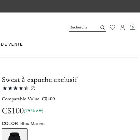
0
 DE VENTE
Sweat à capuche exclusif
(7)
Comparable Value
C$400
C$100
(75% off)
COLOR:
Bleu Marine