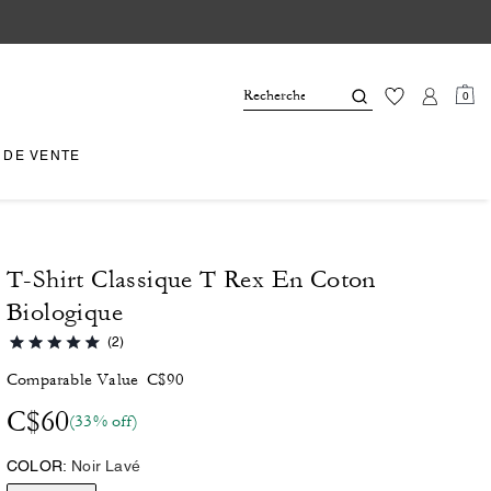
0
 DE VENTE
T-Shirt Classique T Rex En Coton
Biologique
(2)
Comparable Value
C$90
C$60
(33% off)
COLOR:
Noir Lavé