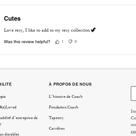
Cutes
Love rexy, I like to add to my rexy collection 🦖
Was this review helpful?
1
0
ILITÉ
À PROPOS DE NOUS
opia
L’histoire de Coach
(Re)Loved
Fondation Coach
In
Co
abilité d’entreprise de
Tapestry
y
mo
Carrières
co
ux durables