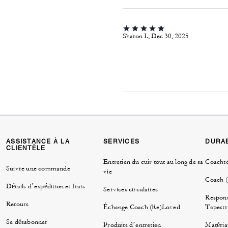
Sharon I., Dec 30, 2025
ASSISTANCE À LA
SERVICES
DURAB
CLIENTÈLE
Entretien du cuir tout au long de sa
Coacht
Suivre une commande
vie
Coach 
Détails d’expédition et frais
Services circulaires
Respons
Retours
Échange Coach (Re)Loved
Tapestr
Se désabonner
Produits d’entretien
Matéria