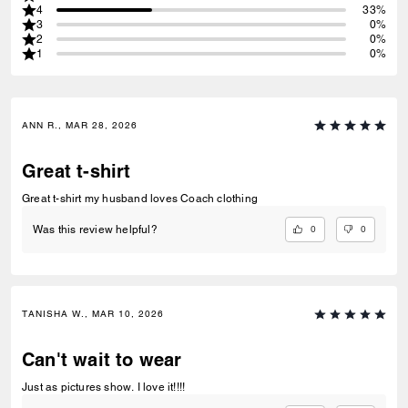
4
33%
3
0%
2
0%
1
0%
ANN R., MAR 28, 2026
Great t-shirt
Great t-shirt my husband loves Coach clothing
0
0
Was this review helpful?
TANISHA W., MAR 10, 2026
Can't wait to wear
Just as pictures show. I love it!!!!