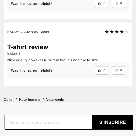
0
0
Was this review helpful?
RANDY L., JAN 20, 2026
T-shirt review
Incité
Nice quality however runs real big. It’s not true to size.
0
0
Was this review helpful?
Outlet
/
Pour homme
/
Vêtements
S’INSCRIRE