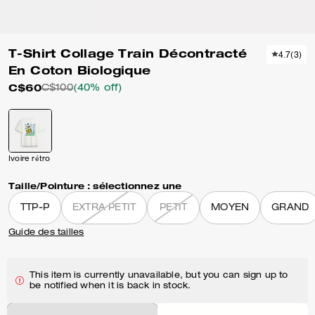
T-Shirt Collage Train Décontracté
4.7
(
3
)
En Coton Biologique
C$60
C$100
(40% off)
Ivoire rétro
Taille/Pointure :
sélectionnez une
TTP-P
EXTRA PETIT
PETIT
MOYEN
GRAND
Guide des tailles
This item is currently unavailable, but you can sign up to
be notified when it is back in stock.