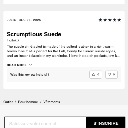
JULIO, DEC 08, 2025
Scrumptious Suede
Incité
The suede shirt jacket is made of the softest leather in a rich, warm
brown tone that is perfect for the Fall, trendy for current suede styles,
and an instant classic in my wardrobe. I love the patch pockets, low key
branding on the buttons and the signature patch on the left sleeve cuff.
This jacket seems way more expensive in terms of quality and
READ MORE
construction than it actually costs, such a win.
0
0
Was this review helpful?
Outlet
/
Pour homme
/
Vêtements
S’INSCRIRE