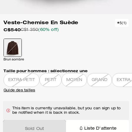
Veste-Chemise En Suède
5
(
1
)
C$540
C$1 350
(60% off)
Brun sombre
Taille pour hommes :
sélectionnez une
EXTRA PETIT
PETIT
MOYEN
GRAND
EXTRA
Guide des tailles
This item is currently unavailable, but you can sign up to
be notified when it is back in stock.
Liste D'attente
Sold Out