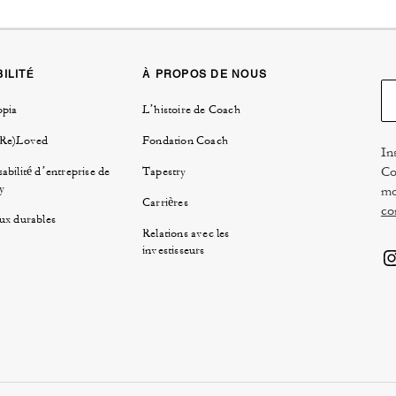
ILITÉ
À PROPOS DE NOUS
opia
L’histoire de Coach
(Re)Loved
Fondation Coach
In
Co
abilité d’entreprise de
Tapestry
y
mo
Carrières
co
ux durables
Relations avec les
investisseurs