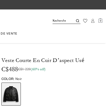
0
 DE VENTE
Veste Courte En Cuir D’aspect Usé
C$488
C$1 220
(60% off)
COLOR:
Noir