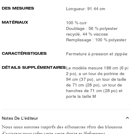
DES MESURES
Longueur: 91.44 cm
MATÉRIAUX
100 % cuir
Doublage : 56 % polyester
recyclé, 44 % viscose
Remplissage : 100 % polyester
CARACTÉRISTIQUES
Fermeture à pression et zippée
DÉTAILS SUPPLÉMENTAIRES
Le modèle mesure 188 cm (6 pi
2 po), a un tour de poitrine de
94 cm (37 po), un tour de taille
de 71 cm (28 po), un tour de
hanches de 71 cm (28 po) et
porte la taille M
Notes De L'éditeur
Nous nous sommes inspirés des silhouettes rétro des blousons
d’aviateur pour créer cette veste droite et légèrement