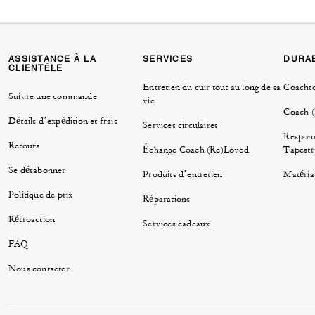
ASSISTANCE À LA
SERVICES
DURAB
CLIENTÈLE
Entretien du cuir tout au long de sa
Coacht
Suivre une commande
vie
Coach 
Détails d’expédition et frais
Services circulaires
Respons
Retours
Échange Coach (Re)Loved
Tapestr
Se désabonner
Produits d’entretien
Matéria
Politique de prix
Réparations
Rétroaction
Services cadeaux
FAQ
Nous contacter