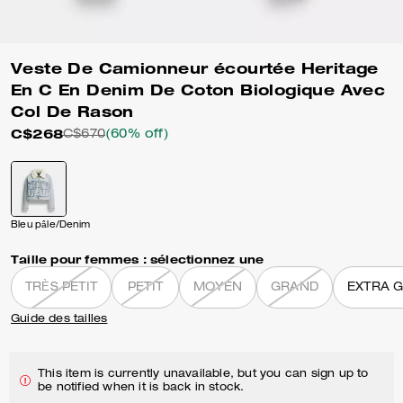
Veste De Camionneur écourtée Heritage
En C En Denim De Coton Biologique Avec
Col De Rason
C$268
C$670
(60% off)
Bleu pâle/Denim
Taille pour femmes :
sélectionnez une
TRÈS PETIT
PETIT
MOYEN
GRAND
EXTRA 
Guide des tailles
This item is currently unavailable, but you can sign up to
be notified when it is back in stock.