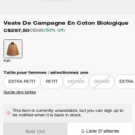
Veste De Campagne En Coton Biologique
C$297,50
C$595
(50% off)
Kaki
Taille pour femmes :
sélectionnez une
EXTRA PETIT
PETIT
MOYEN
GRAND
EXTRA
Guide des tailles
This item is currently unavailable, but you can sign up to
be notified when it is back in stock.
Liste D'attente
Sold Out