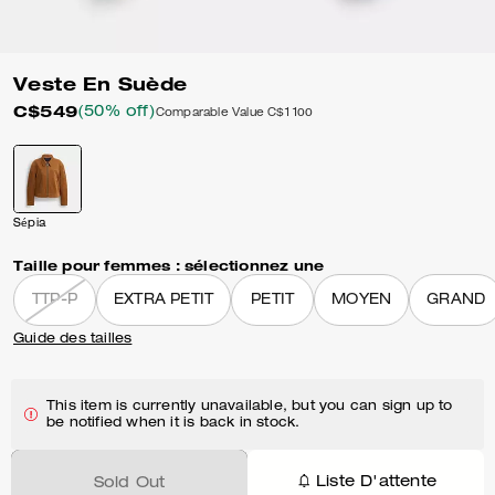
Veste En Suède
C$549
(50% off)
Comparable Value
C$1 100
Sépia
Taille pour femmes :
sélectionnez une
TTP-P
EXTRA PETIT
PETIT
MOYEN
GRAND
Guide des tailles
This item is currently unavailable, but you can sign up to
be notified when it is back in stock.
Liste D'attente
Sold Out