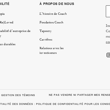
ILITÉ
À PROPOS DE NOUS
opia
L’histoire de Coach
(Re)Loved
Fondation Coach
In
Co
abilité d’entreprise de
Tapestry
y
mo
Carrières
co
ux durables
Relations avec les
investisseurs
NE PAS VENDRE NI PARTAGER MES REN
GESTION DES TÉMOINS
TIALITÉ DES DONNÉES : POLITIQUE DE CONFIDENTIALITÉ POUR LES CON