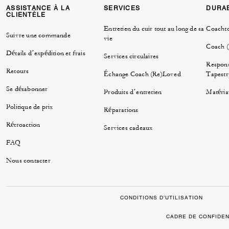
ASSISTANCE À LA
SERVICES
DURAB
CLIENTÈLE
Entretien du cuir tout au long de sa
Coacht
Suivre une commande
vie
Coach 
Détails d’expédition et frais
Services circulaires
Respons
Retours
Échange Coach (Re)Loved
Tapestr
Se désabonner
Produits d’entretien
Matéria
Politique de prix
Réparations
Rétroaction
Services cadeaux
FAQ
Nous contacter
CONDITIONS D’UTILISATION
CADRE DE CONFIDEN