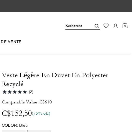
0
 DE VENTE
Veste Légère En Duvet En Polyester
Recyclé
(2)
Comparable Value
C$610
C$152,50
(75% off)
COLOR:
Bleu